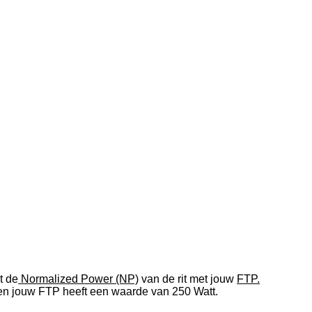
kt de
Normalized Power (NP)
van de rit met jouw
FTP.
 en jouw FTP heeft een waarde van 250 Watt.