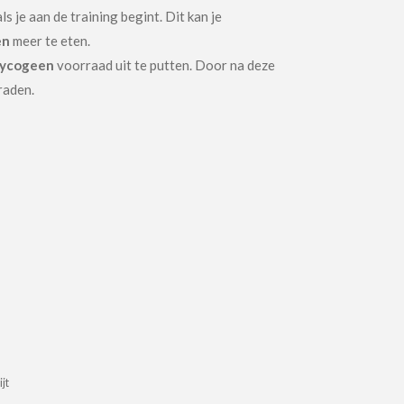
s je aan de training begint. Dit kan je
en
meer te eten.
lycogeen
voorraad uit te putten. Door na deze
raden.
jt