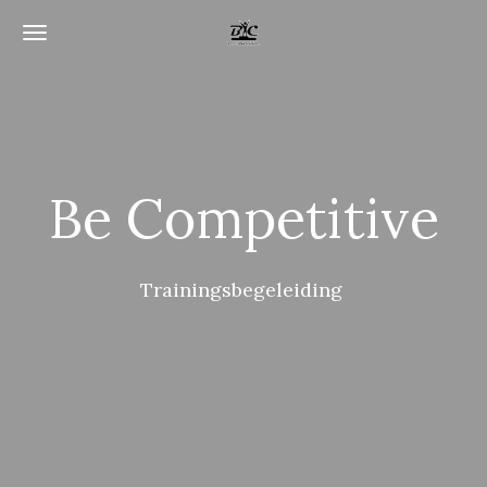
Ga
direct
naar
de
hoofdinhoud
Be Competitive
Trainingsbegeleiding